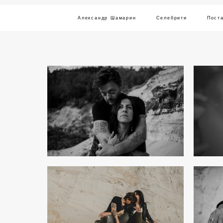
Александр Шамарин
Александр Шамарин
Селебрити
Селебрити
Пост
Пост