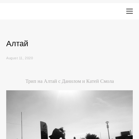
Алтай
August 11, 2020
Трип на Алтай с Данилом и Катей Смола